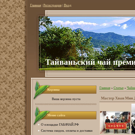
Главная
|
Регистрация
|
Вход
Тайваньский чай преми
Главная
»
Статьи
»
Чайн
Корзина
Мастер Хван Мин 
Ваша корзина пуста
Меню сайта
О площадке ГАБАЧАЙ.РФ
Система скидок, оплаты и доставки