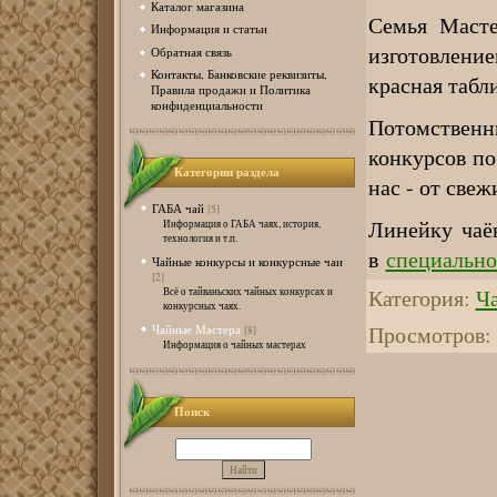
Каталог магазина
Семья Маст
Информация и статьи
изготовление
Обратная связь
Контакты, Банковские реквизиты,
красная табл
Правила продажи и Политика
конфиденциальности
Потомствен
конкурсов по
Категории раздела
нас - от све
ГАБА чай
[5]
Линейку чаё
Информация о ГАБА чаях, история,
технология и т.п.
в
специально
Чайные конкурсы и конкурсные чаи
[2]
Категория
:
Ч
Всё о тайваньских чайных конкурсах и
конкурсных чаях.
Просмотров
:
Чайные Мастера
[8]
Информация о чайных мастерах
Поиск