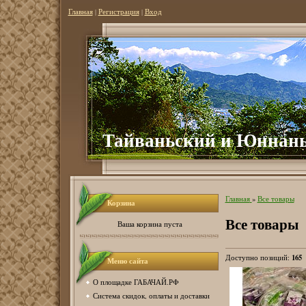
Главная
|
Регистрация
|
Вход
Тайваньский и Юннань
Главная
»
Все товары
Корзина
Все товары
Ваша корзина пуста
165
Доступно позиций
:
Меню сайта
О площадке ГАБАЧАЙ.РФ
Система скидок, оплаты и доставки