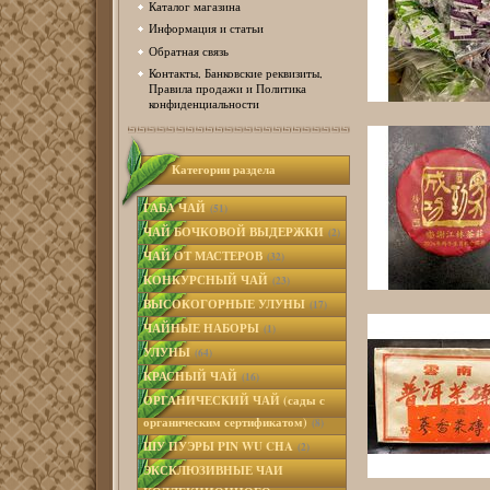
Каталог магазина
Информация и статьи
Обратная связь
Контакты, Банковские реквизиты,
Правила продажи и Политика
конфиденциальности
Категории раздела
ГАБА ЧАЙ
(51)
ЧАЙ БОЧКОВОЙ ВЫДЕРЖКИ
(2)
ЧАЙ ОТ МАСТЕРОВ
(32)
КОНКУРСНЫЙ ЧАЙ
(23)
ВЫСОКОГОРНЫЕ УЛУНЫ
(17)
ЧАЙНЫЕ НАБОРЫ
(1)
УЛУНЫ
(64)
КРАСНЫЙ ЧАЙ
(16)
ОРГАНИЧЕСКИЙ ЧАЙ (сады с
органическим сертификатом)
(8)
ШУ ПУЭРЫ PIN WU CHA
(2)
ЭКСКЛЮЗИВНЫЕ ЧАИ