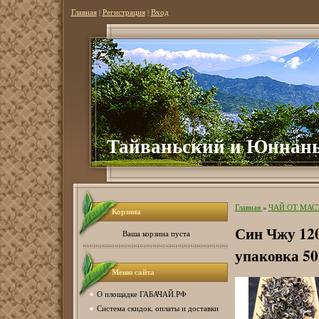
Главная
|
Регистрация
|
Вход
Тайваньский и Юннань
Главная
»
ЧАЙ ОТ МАС
Корзина
Син Чжу 120
Ваша корзина пуста
упаковка 50
Меню сайта
О площадке ГАБАЧАЙ.РФ
Система скидок, оплаты и доставки