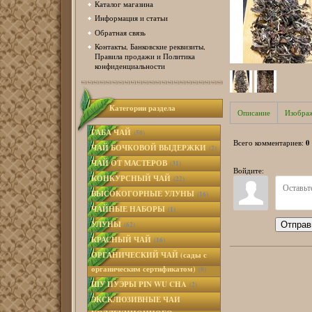
Каталог магазина
Информация и статьи
Обратная связь
Контакты, Банковские реквизиты,
Правила продажи и Политика
конфиденциальности
Категории раздела
Описание
Изобра
ГАБА ЧАЙ
(50)
0
Всего комментариев
:
ЧАЙ БОЧКОВОЙ ВЫДЕРЖКИ
(2)
ЧАЙ ОТ МАСТЕРОВ
(31)
Войдите:
КОНКУРСНЫЙ ЧАЙ
(22)
ВЫСОКОГОРНЫЕ УЛУНЫ
(16)
ЧАЙНЫЕ НАБОРЫ
(1)
УЛУНЫ
Отправ
(62)
КРАСНЫЙ ЧАЙ
(16)
ОРГАНИЧЕСКИЙ ЧАЙ (сады с
органическим сертификатом)
(8)
ШУ ПУЭРЫ PIN WU CHA
(2)
ЭКСКЛЮЗИВНЫЕ ЧАИ