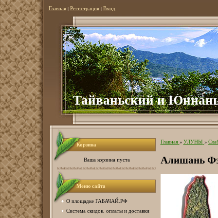
Главная
|
Регистрация
|
Вход
Тайваньский и Юннань
Главная
»
УЛУНЫ
»
Сла
Корзина
Алишань Фэ
Ваша корзина пуста
Меню сайта
О площадке ГАБАЧАЙ.РФ
Система скидок, оплаты и доставки