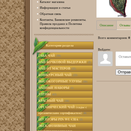
Каталог магазина
Информация и статьи
Обратная связь
Контакты, Банковские реквизиты,
Правила продажи и Политика
Описание
Отзывы
конфиденциальности
0
Всего комментариев
:
Категории раздела
Войдите:
ГАБА ЧАЙ
(50)
ЧАЙ БОЧКОВОЙ ВЫДЕРЖКИ
(2)
ЧАЙ ОТ МАСТЕРОВ
(32)
Отправ
КОНКУРСНЫЙ ЧАЙ
(22)
ВЫСОКОГОРНЫЕ УЛУНЫ
(16)
ЧАЙНЫЕ НАБОРЫ
(1)
УЛУНЫ
(62)
КРАСНЫЙ ЧАЙ
(16)
ОРГАНИЧЕСКИЙ ЧАЙ (сады с
органическим сертификатом)
(8)
ШУ ПУЭРЫ PIN WU CHA
(2)
ЭКСКЛЮЗИВНЫЕ ЧАИ