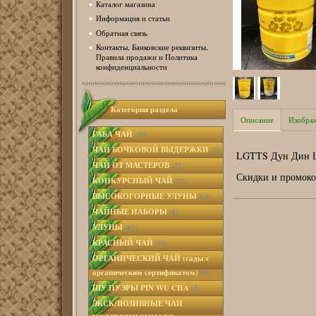
Каталог магазина
Информация и статьи
Обратная связь
Контакты, Банковские реквизиты,
Правила продажи и Политика
конфиденциальности
Категории раздела
Описание
Изобра
ГАБА ЧАЙ
(50)
ЧАЙ БОЧКОВОЙ ВЫДЕРЖКИ
(2)
LGTTS Дун Дин Цз
ЧАЙ ОТ МАСТЕРОВ
(32)
Скидки и промоко
КОНКУРСНЫЙ ЧАЙ
(22)
ВЫСОКОГОРНЫЕ УЛУНЫ
(16)
ЧАЙНЫЕ НАБОРЫ
(1)
УЛУНЫ
(62)
КРАСНЫЙ ЧАЙ
(16)
ОРГАНИЧЕСКИЙ ЧАЙ (сады с
органическим сертификатом)
(8)
ШУ ПУЭРЫ PIN WU CHA
(2)
ЭКСКЛЮЗИВНЫЕ ЧАИ