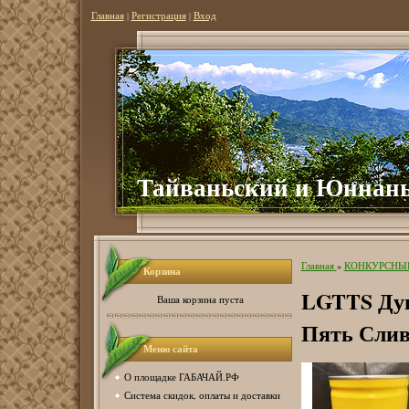
Главная
|
Регистрация
|
Вход
Тайваньский и Юннань
Главная
»
КОНКУРСНЫ
Корзина
LGTTS Ду
Ваша корзина пуста
Пять Слив
Меню сайта
О площадке ГАБАЧАЙ.РФ
Система скидок, оплаты и доставки