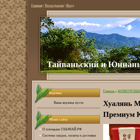
Главная
|
Регистрация
|
Вход
Тайваньский и Юннань
Главная
»
КОНКУРСНЫ
Корзина
Хуалянь 
Ваша корзина пуста
Премиум К
Меню сайта
О площадке ГАБАЧАЙ.РФ
Система скидок, оплаты и доставки