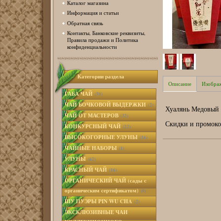
Каталог магазина
Информация и статьи
Обратная связь
Контакты, Банковские реквизиты,
Правила продажи и Политика
конфиденциальности
Категории раздела
Описание
Изобра
ГАБА ЧАЙ
(50)
ЧАЙ БОЧКОВОЙ ВЫДЕРЖКИ
(2)
Хуалянь Медовый 
ЧАЙ ОТ МАСТЕРОВ
(32)
Скидки и промоко
КОНКУРСНЫЙ ЧАЙ
(22)
ВЫСОКОГОРНЫЕ УЛУНЫ
(16)
ЧАЙНЫЕ НАБОРЫ
(1)
УЛУНЫ
(62)
КРАСНЫЙ ЧАЙ
(16)
ОРГАНИЧЕСКИЙ ЧАЙ (сады с
органическим сертификатом)
(8)
ШУ ПУЭРЫ PIN WU CHA
(2)
ЭКСКЛЮЗИВНЫЕ ЧАИ