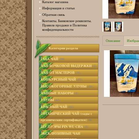
Каталог магазина
Информация и статьи
Обратная связь
Контакты, Банковские реквизиты,
Правила продажи и Политика
конфиденциальности
Описание
Изобра
Категории раздела
ГАБА ЧАЙ
(50)
ЧАЙ БОЧКОВОЙ ВЫДЕРЖКИ
(2)
ЧАЙ ОТ МАСТЕРОВ
(31)
КОНКУРСНЫЙ ЧАЙ
(22)
ВЫСОКОГОРНЫЕ УЛУНЫ
(16)
ЧАЙНЫЕ НАБОРЫ
(1)
УЛУНЫ
(62)
КРАСНЫЙ ЧАЙ
(16)
ОРГАНИЧЕСКИЙ ЧАЙ (сады с
органическим сертификатом)
(8)
ШУ ПУЭРЫ PIN WU CHA
(2)
ЭКСКЛЮЗИВНЫЕ ЧАИ