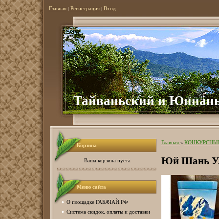
Главная
|
Регистрация
|
Вход
Тайваньский и Юннань
Главная
»
КОНКУРСНЫ
Корзина
Юй Шань Ул
Ваша корзина пуста
Меню сайта
О площадке ГАБАЧАЙ.РФ
Система скидок, оплаты и доставки