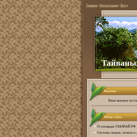
Главная
|
Регистрация
|
Вход
Тайвань
Корзина
Ваша корзина пуст
Меню сайта
О площадке ГАБАЧАЙ.РФ
Система скидок, оплаты и 