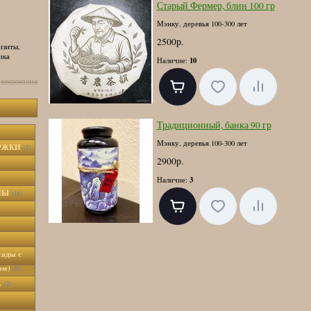
Старый Фермер, блин 100 гр
Мэнку, деревья 100-300 лет
2500р.
изиты,
ика
10
Наличие:
Традиционный, банка 90 гр
Мэнку, деревья 100-300 лет
ЕРЖКИ
(2)
2900р.
3
Наличие:
НЫ
(16)
ады с
том)
(8)
A
(2)