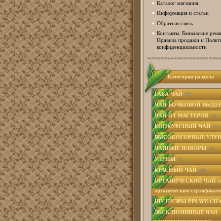
Каталог магазина
Информация и статьи
Обратная связь
Контакты, Банковские рекв
Правила продажи и Полит
конфиденциальности
Категории раздела
ГАБА ЧАЙ
(50)
ЧАЙ БОЧКОВОЙ ВЫД
ЧАЙ ОТ МАСТЕРОВ
(31)
КОНКУРСНЫЙ ЧАЙ
(22)
ВЫСОКОГОРНЫЕ УЛУ
ЧАЙНЫЕ НАБОРЫ
(1)
УЛУНЫ
(62)
КРАСНЫЙ ЧАЙ
(16)
ОРГАНИЧЕСКИЙ ЧАЙ (с
органическим сертифика
ШУ ПУЭРЫ PIN WU CH
ЭКСКЛЮЗИВНЫЕ ЧАИ