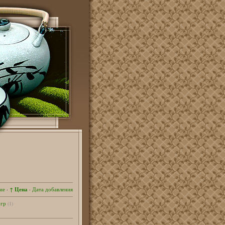
↑ Цена
ие
·
·
Дата добавления
 гр
(1)