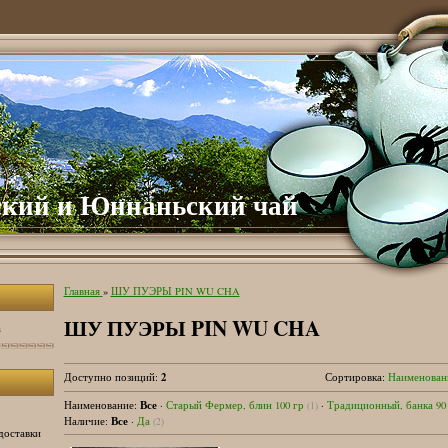
ский и Юннаньский чай
Главная
»
ШУ ПУЭРЫ PIN WU CHA
ШУ ПУЭРЫ PIN WU CHA
а
2
Доступно позиций
:
Сортировка:
Наименован
Все
Наименование:
·
Старый Фермер, блин 100 гр
·
Традиционный, банка 90
(1)
Все
Наличие:
·
Да
(2)
доставки