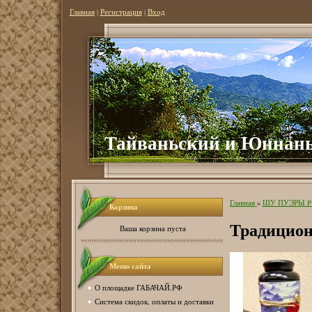
Главная
|
Регистрация
|
Вход
Тайваньский и Юннань
Главная
»
ШУ ПУЭРЫ P
Корзина
Традицион
Ваша корзина пуста
Меню сайта
О площадке ГАБАЧАЙ.РФ
Система скидок, оплаты и доставки