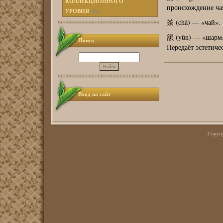
КОЛЛЕКЦИОННОГО
происхождение чая
УРОВНЯ
(40)
茶 (chá) — «чай». 
韻 (yùn) — «шарм»,
Поиск
Передаёт эстетиче
Вход на сайт
Copyr