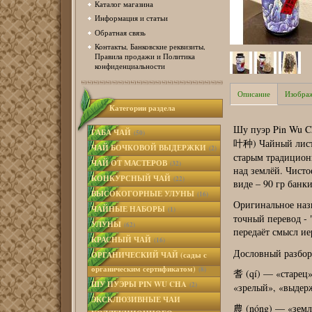
Каталог магазина
Информация и статьи
Обратная связь
Контакты, Банковские реквизиты,
Правила продажи и Политика
конфиденциальности
Описание
Изобра
Категории раздела
Шу пуэр Pin Wu C
ГАБА ЧАЙ
(50)
叶种) Чайный лист 
ЧАЙ БОЧКОВОЙ ВЫДЕРЖКИ
(2)
старым традицион
ЧАЙ ОТ МАСТЕРОВ
(32)
над землёй. Чисто
КОНКУРСНЫЙ ЧАЙ
(22)
виде – 90 гр бан
ВЫСОКОГОРНЫЕ УЛУНЫ
(16)
Оригинальное наз
ЧАЙНЫЕ НАБОРЫ
(1)
точный перевод - 
УЛУНЫ
(62)
передаёт смысл ие
КРАСНЫЙ ЧАЙ
(16)
Дословный разбор 
ОРГАНИЧЕСКИЙ ЧАЙ (сады с
органическим сертификатом)
(8)
耆 (qí) — «старец»
ШУ ПУЭРЫ PIN WU CHA
(2)
«зрелый», «выдер
ЭКСКЛЮЗИВНЫЕ ЧАИ
農 (nóng) — «земле