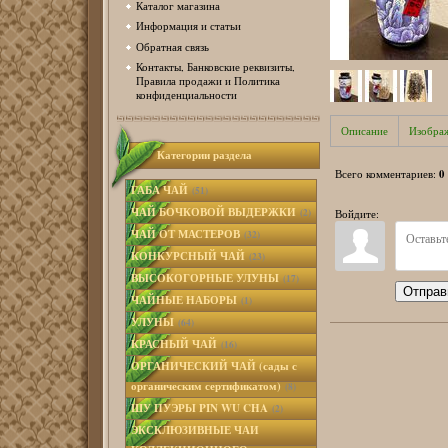
Каталог магазина
Информация и статьи
Обратная связь
Контакты, Банковские реквизиты,
Правила продажи и Политика
конфиденциальности
Описание
Изобра
Категории раздела
0
Всего комментариев
:
ГАБА ЧАЙ
(51)
ЧАЙ БОЧКОВОЙ ВЫДЕРЖКИ
(2)
Войдите:
ЧАЙ ОТ МАСТЕРОВ
(32)
КОНКУРСНЫЙ ЧАЙ
(23)
ВЫСОКОГОРНЫЕ УЛУНЫ
(17)
Отправ
ЧАЙНЫЕ НАБОРЫ
(1)
УЛУНЫ
(64)
КРАСНЫЙ ЧАЙ
(16)
ОРГАНИЧЕСКИЙ ЧАЙ (сады с
органическим сертификатом)
(8)
ШУ ПУЭРЫ PIN WU CHA
(2)
ЭКСКЛЮЗИВНЫЕ ЧАИ