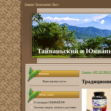
Главная
|
Регистрация
|
Вход
Тайваньский и Юннань
Главная
»
ШУ ПУЭРЫ P
Корзина
Традиционны
Ваша корзина пуста
Меню сайта
О площадке ГАБАЧАЙ.РФ
Система скидок, оплаты и доставки