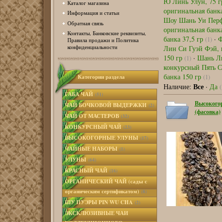
Ю Линь Улун, 75 
Каталог магазина
оригинальная банк
Информация и статьи
Шоу Шань Уи Перфе
Обратная связь
оригинальная банк
Контакты, Банковские реквизиты,
банка 37,5 гр
·
Ф
(1)
Правила продажи и Политика
Лин Си Гуэй Фэй, 
конфиденциальности
150 гр
·
Шань Ли
(1)
конкурсный Пять С
банка 150 гр
(1)
Категории раздела
Все
Наличие:
·
Да
(
ГАБА ЧАЙ
(51)
Высокого
ЧАЙ БОЧКОВОЙ ВЫДЕРЖКИ
(2)
(фасовка)
ЧАЙ ОТ МАСТЕРОВ
(32)
КОНКУРСНЫЙ ЧАЙ
(23)
ВЫСОКОГОРНЫЕ УЛУНЫ
(17)
ЧАЙНЫЕ НАБОРЫ
(1)
УЛУНЫ
(64)
КРАСНЫЙ ЧАЙ
(16)
ОРГАНИЧЕСКИЙ ЧАЙ (сады с
органическим сертификатом)
(8)
ШУ ПУЭРЫ PIN WU CHA
(2)
ЭКСКЛЮЗИВНЫЕ ЧАИ