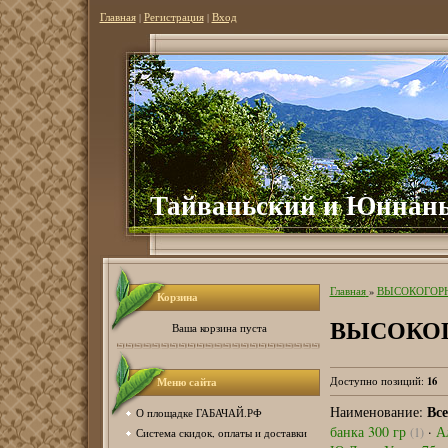
Главная
|
Регистрация
|
Вход
Тайваньский и Юннань
Главная
»
ВЫСОКОГОР
Корзина
ВЫСОКО
Ваша корзина пуста
16
Меню сайта
Доступно позиций
:
Все
Наименование:
О площадке ГАБАЧАЙ.РФ
банка 300 гр
·
А
(1)
Система скидок, оплаты и доставки