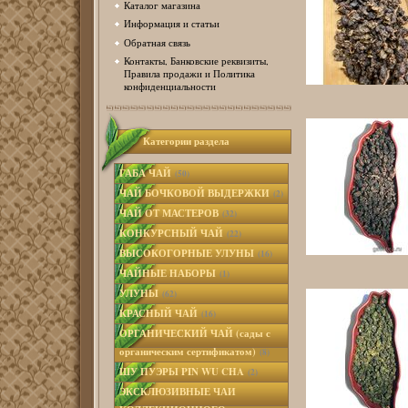
Каталог магазина
Информация и статьи
Обратная связь
Контакты, Банковские реквизиты,
Правила продажи и Политика
конфиденциальности
Категории раздела
ГАБА ЧАЙ
(50)
ЧАЙ БОЧКОВОЙ ВЫДЕРЖКИ
(2)
ЧАЙ ОТ МАСТЕРОВ
(32)
КОНКУРСНЫЙ ЧАЙ
(22)
ВЫСОКОГОРНЫЕ УЛУНЫ
(16)
ЧАЙНЫЕ НАБОРЫ
(1)
УЛУНЫ
(62)
КРАСНЫЙ ЧАЙ
(16)
ОРГАНИЧЕСКИЙ ЧАЙ (сады с
органическим сертификатом)
(8)
ШУ ПУЭРЫ PIN WU CHA
(2)
ЭКСКЛЮЗИВНЫЕ ЧАИ