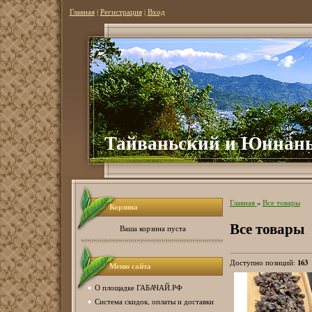
Главная
|
Регистрация
|
Вход
Тайваньский и Юннань
Главная
»
Все товары
Корзина
Все товары
Ваша корзина пуста
163
Доступно позиций
:
Меню сайта
О площадке ГАБАЧАЙ.РФ
Система скидок, оплаты и доставки